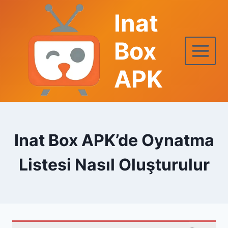
Skip
Inat
to
content
Box
APK
Inat Box APK’de Oynatma
Listesi Nasıl Oluşturulur